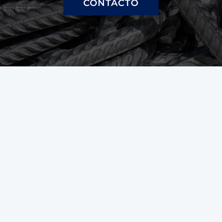
CONTACTO
¿Qué tipos de soluciones de
barras de refuerzo
personalizadas ofrecen?
En
Barra de refuerzo directa
, we offer a
wide range of custom rebar solutions
tailored to meet your specific project
requirements. This includes custom
lengths, bending, fabrication, and coating