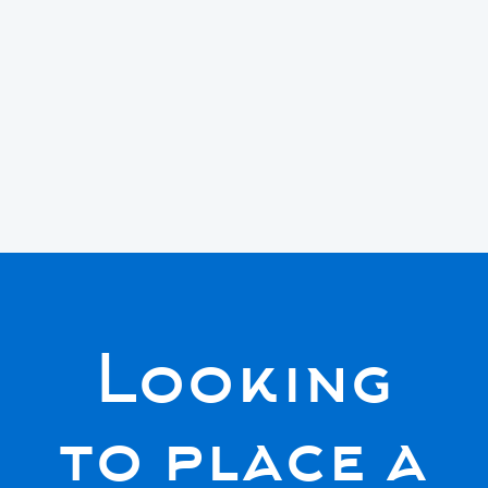
personal capacitado está listo para
ayudarlo. No dude en comunicarse con
nosotros con cualquier consulta que
pueda tener.
Looking
to place a