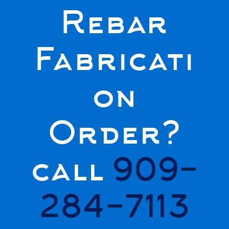
Rebar
Fabricati
on
Order?
call
909-
284-7113