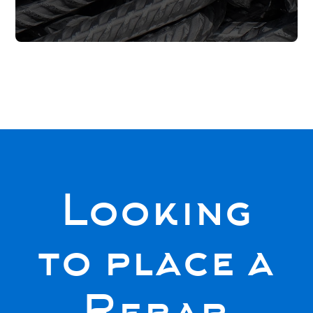
Looking
to place a
Rebar