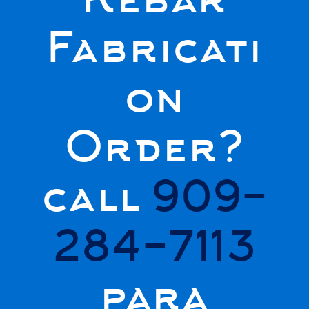
Fabricati
on
Order?
call
909-
284-7113
para