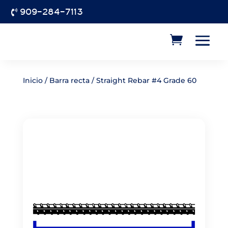
909-284-7113

Inicio
/
Barra recta
/ Straight Rebar #4 Grade 60