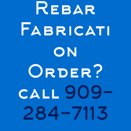
Rebar
Fabricati
on
Order?
call
909-
284-7113